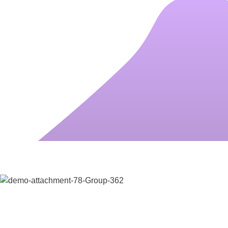
Phone:
Address:
070 360 50 70
Weimarstra