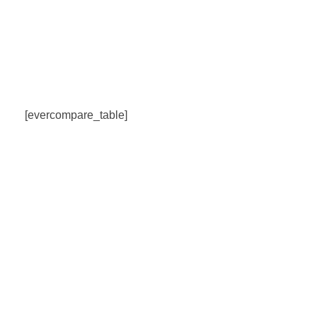
Matrix Computers
Verkoop & Reparatie
[evercompare_table]